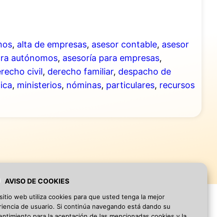
mos
,
alta de empresas
,
asesor contable
,
asesor
ara autónomos
,
asesoría para empresas
,
recho civil
,
derecho familiar
,
despacho de
dica
,
ministerios
,
nóminas
,
particulares
,
recursos
AVISO DE COOKIES
sitio web utiliza cookies para que usted tenga la mejor
iencia de usuario. Si continúa navegando está dando su
ntimiento para la aceptación de las mencionadas cookies y la