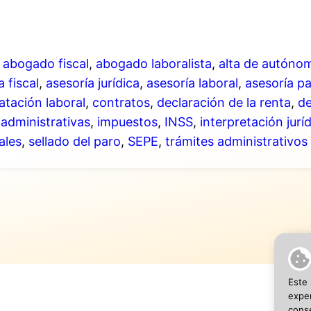
,
abogado fiscal
,
abogado laboralista
,
alta de autóno
a fiscal
,
asesoría jurídica
,
asesoría laboral
,
asesoría p
atación laboral
,
contratos
,
declaración de la renta
,
de
 administrativas
,
impuestos
,
INSS
,
interpretación jurí
ales
,
sellado del paro
,
SEPE
,
trámites administrativos
Este 
exper
conse