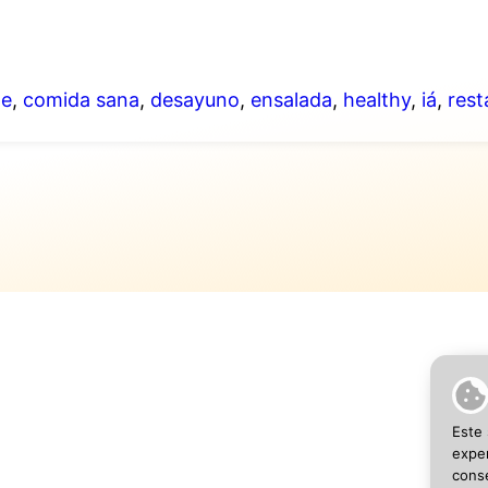
le
,
comida sana
,
desayuno
,
ensalada
,
healthy
,
iá
,
rest
SEO 
Este 
exper
conse