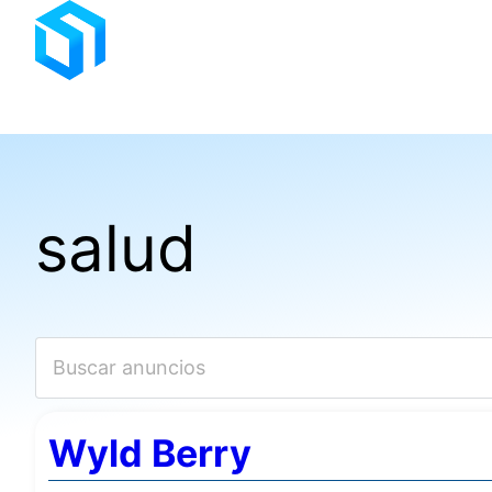
Saltar
al
contenido
salud
Wyld Berry