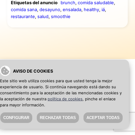
Etiquetas del anuncio
brunch
,
comida saludable
,
comida sana
,
desayuno
,
ensalada
,
healthy
,
iá
,
restaurante
,
salud
,
smoothie
AVISO DE COOKIES
Este sitio web utiliza cookies para que usted tenga la mejor
VOLVER A INICIO
AÑADIR WEB DE EMPRESA
experiencia de usuario. Si continúa navegando está dando su
consentimiento para la aceptación de las mencionadas cookies y
la aceptación de nuestra
política de cookies
, pinche el enlace
SEO Blog
·
Aviso Legal
·
Política de privacidad
para mayor información.
CONFIGURAR
RECHAZAR TODAS
ACEPTAR TODAS