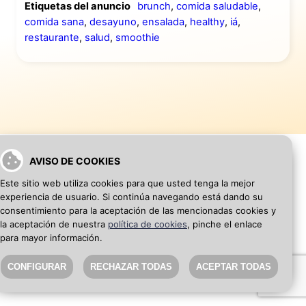
Etiquetas del anuncio
brunch
,
comida saludable
,
comida sana
,
desayuno
,
ensalada
,
healthy
,
iá
,
restaurante
,
salud
,
smoothie
AVISO DE COOKIES
Este sitio web utiliza cookies para que usted tenga la mejor
VOLVER A INICIO
AÑADIR WEB DE EMPRESA
experiencia de usuario. Si continúa navegando está dando su
consentimiento para la aceptación de las mencionadas cookies y
la aceptación de nuestra
política de cookies
, pinche el enlace
SEO Blog
·
Aviso Legal
·
Política de privacidad
para mayor información.
CONFIGURAR
RECHAZAR TODAS
ACEPTAR TODAS