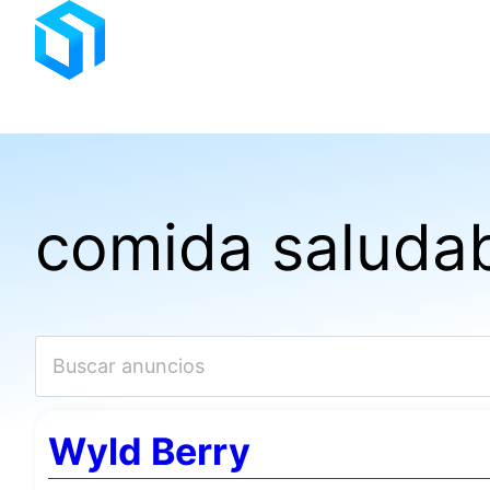
Saltar
al
contenido
comida saluda
Wyld Berry