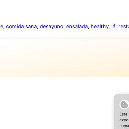
le
,
comida sana
,
desayuno
,
ensalada
,
healthy
,
iá
,
rest
SEO 
Este 
exper
conse