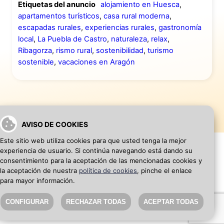
Etiquetas del anuncio
alojamiento en Huesca
,
apartamentos turísticos
,
casa rural moderna
,
escapadas rurales
,
experiencias rurales
,
gastronomía
local
,
La Puebla de Castro
,
naturaleza
,
relax
,
Ribagorza
,
rismo rural
,
sostenibilidad
,
turismo
sostenible
,
vacaciones en Aragón
AVISO DE COOKIES
Este sitio web utiliza cookies para que usted tenga la mejor
experiencia de usuario. Si continúa navegando está dando su
consentimiento para la aceptación de las mencionadas cookies y
la aceptación de nuestra
política de cookies
, pinche el enlace
VOLVER A INICIO
AÑADIR WEB DE EMPRESA
para mayor información.
CONFIGURAR
RECHAZAR TODAS
ACEPTAR TODAS
SEO Blog
·
Aviso Legal
·
Política de privacidad