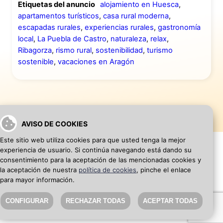
Etiquetas del anuncio
alojamiento en Huesca
,
apartamentos turísticos
,
casa rural moderna
,
escapadas rurales
,
experiencias rurales
,
gastronomía
local
,
La Puebla de Castro
,
naturaleza
,
relax
,
Ribagorza
,
rismo rural
,
sostenibilidad
,
turismo
sostenible
,
vacaciones en Aragón
AVISO DE COOKIES
Este sitio web utiliza cookies para que usted tenga la mejor
experiencia de usuario. Si continúa navegando está dando su
consentimiento para la aceptación de las mencionadas cookies y
la aceptación de nuestra
política de cookies
, pinche el enlace
VOLVER A INICIO
AÑADIR WEB DE EMPRESA
para mayor información.
CONFIGURAR
RECHAZAR TODAS
ACEPTAR TODAS
SEO Blog
·
Aviso Legal
·
Política de privacidad