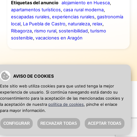
Etiquetas del anuncio
alojamiento en Huesca
,
apartamentos turísticos
,
casa rural moderna
,
escapadas rurales
,
experiencias rurales
,
gastronomía
local
,
La Puebla de Castro
,
naturaleza
,
relax
,
Ribagorza
,
rismo rural
,
sostenibilidad
,
turismo
sostenible
,
vacaciones en Aragón
AVISO DE COOKIES
Este sitio web utiliza cookies para que usted tenga la mejor
experiencia de usuario. Si continúa navegando está dando su
consentimiento para la aceptación de las mencionadas cookies y
la aceptación de nuestra
política de cookies
, pinche el enlace
VOLVER A INICIO
AÑADIR WEB DE EMPRESA
para mayor información.
CONFIGURAR
RECHAZAR TODAS
ACEPTAR TODAS
SEO Blog
·
Aviso Legal
·
Política de privacidad