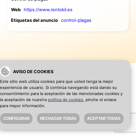
Web
https://www.rentokil.es
Etiquetas del anuncio
control-plagas
AVISO DE COOKIES
Este sitio web utiliza cookies para que usted tenga la mejor
experiencia de usuario. Si continúa navegando está dando su
VOLVER A INICIO
AÑADIR WEB DE EMPRESA
consentimiento para la aceptación de las mencionadas cookies y
la aceptación de nuestra
política de cookies
, pinche el enlace
para mayor información.
SEO Blog
·
Aviso Legal
·
Política de privacidad
CONFIGURAR
RECHAZAR TODAS
ACEPTAR TODAS