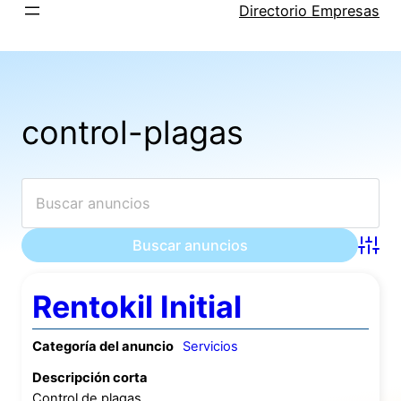
Saltar
Directorio Empresas
al
contenido
control-plagas
Búsqu
Rentokil Initial
Categoría del anuncio
Servicios
Descripción corta
Control de plagas