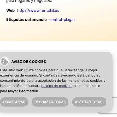
para hogares y negocios.
Web
https://www.rentokil.es
Etiquetas del anuncio
control-plagas
AVISO DE COOKIES
VOLVER A INICIO
AÑADIR WEB DE EMPRESA
Este sitio web utiliza cookies para que usted tenga la mejor
experiencia de usuario. Si continúa navegando está dando su
SEO Blog
·
Aviso Legal
·
Política de privacidad
consentimiento para la aceptación de las mencionadas cookies y
la aceptación de nuestra
política de cookies
, pinche el enlace
para mayor información.
CONFIGURAR
RECHAZAR TODAS
ACEPTAR TODAS