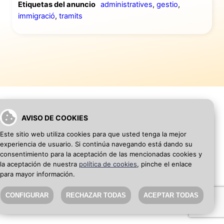
Etiquetas del anuncio
administratives
,
gestio
,
immigració
,
tramits
AVISO DE COOKIES
VOLVER A INICIO
AÑADIR WEB DE EMPRESA
Este sitio web utiliza cookies para que usted tenga la mejor
experiencia de usuario. Si continúa navegando está dando su
consentimiento para la aceptación de las mencionadas cookies y
SEO Blog
·
Aviso Legal
·
Política de privacidad
la aceptación de nuestra
política de cookies
, pinche el enlace
para mayor información.
CONFIGURAR
RECHAZAR TODAS
ACEPTAR TODAS