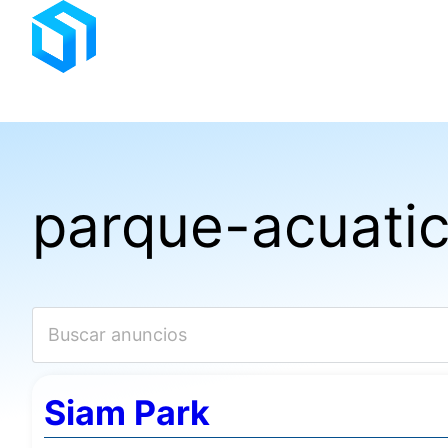
Saltar
al
contenido
parque-acuati
Siam Park