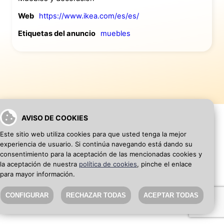
Web
https://www.ikea.com/es/es/
Etiquetas del anuncio
muebles
AVISO DE COOKIES
Este sitio web utiliza cookies para que usted tenga la mejor
experiencia de usuario. Si continúa navegando está dando su
VOLVER A INICIO
AÑADIR WEB DE EMPRESA
consentimiento para la aceptación de las mencionadas cookies y
la aceptación de nuestra
política de cookies
, pinche el enlace
para mayor información.
SEO Blog
·
Aviso Legal
·
Política de privacidad
CONFIGURAR
RECHAZAR TODAS
ACEPTAR TODAS