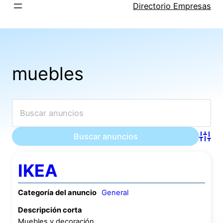
Saltar
Directorio Empresas
al
contenido
muebles
Búsqu
IKEA
Categoría del anuncio
General
Descripción corta
Muebles y decoración