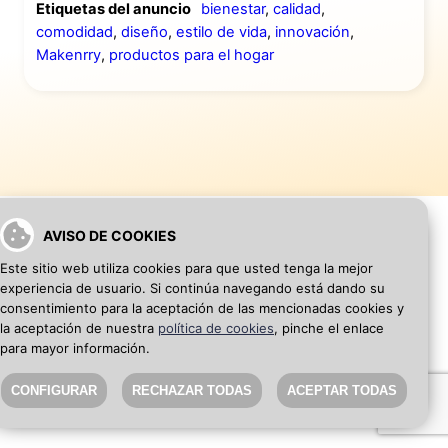
Etiquetas del anuncio
bienestar
,
calidad
,
comodidad
,
diseño
,
estilo de vida
,
innovación
,
Makenrry
,
productos para el hogar
AVISO DE COOKIES
Este sitio web utiliza cookies para que usted tenga la mejor
VOLVER A INICIO
AÑADIR WEB DE EMPRESA
experiencia de usuario. Si continúa navegando está dando su
consentimiento para la aceptación de las mencionadas cookies y
la aceptación de nuestra
política de cookies
, pinche el enlace
SEO Blog
·
Aviso Legal
·
Política de privacidad
para mayor información.
CONFIGURAR
RECHAZAR TODAS
ACEPTAR TODAS