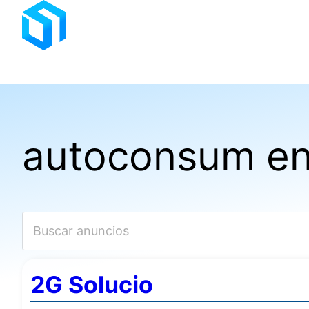
Saltar
al
contenido
autoconsum en
2G Solucio