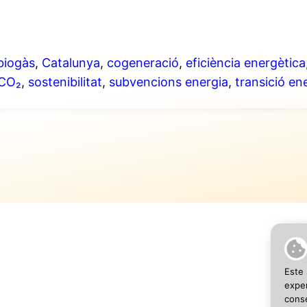
biogàs
,
Catalunya
,
cogeneració
,
eficiència energètica
 CO₂
,
sostenibilitat
,
subvencions energia
,
transició en
Este 
SEO 
exper
conse