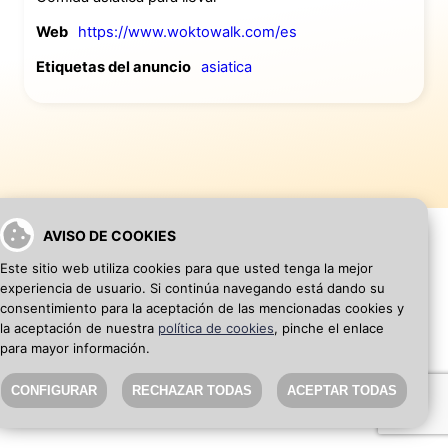
Web
https://www.woktowalk.com/es
Etiquetas del anuncio
asiatica
AVISO DE COOKIES
Este sitio web utiliza cookies para que usted tenga la mejor
experiencia de usuario. Si continúa navegando está dando su
VOLVER A INICIO
AÑADIR WEB DE EMPRESA
consentimiento para la aceptación de las mencionadas cookies y
la aceptación de nuestra
política de cookies
, pinche el enlace
para mayor información.
SEO Blog
·
Aviso Legal
·
Política de privacidad
CONFIGURAR
RECHAZAR TODAS
ACEPTAR TODAS