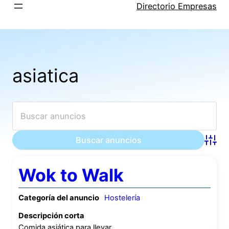
Saltar
Directorio Empresas
al
contenido
asiatica
Búsqu
Wok to Walk
Categoría del anuncio
Hostelería
Descripción corta
Comida asiática para llevar