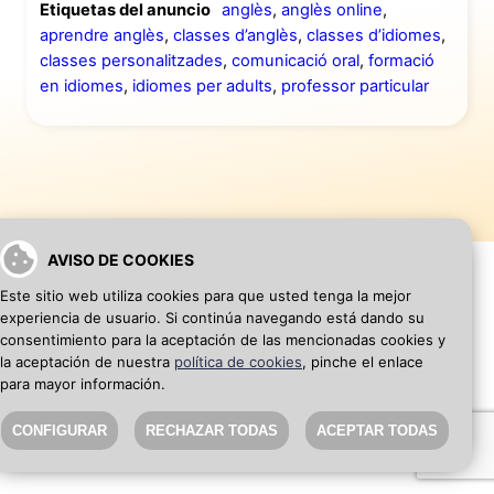
Etiquetas del anuncio
anglès
,
anglès online
,
aprendre anglès
,
classes d’anglès
,
classes d’idiomes
,
classes personalitzades
,
comunicació oral
,
formació
en idiomes
,
idiomes per adults
,
professor particular
AVISO DE COOKIES
Este sitio web utiliza cookies para que usted tenga la mejor
experiencia de usuario. Si continúa navegando está dando su
VOLVER A INICIO
AÑADIR WEB DE EMPRESA
consentimiento para la aceptación de las mencionadas cookies y
la aceptación de nuestra
política de cookies
, pinche el enlace
para mayor información.
SEO Blog
·
Aviso Legal
·
Política de privacidad
CONFIGURAR
RECHAZAR TODAS
ACEPTAR TODAS