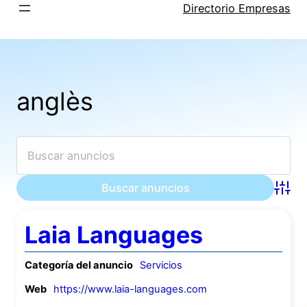
Saltar
Directorio Empresas
al
contenido
anglès
Búsqu
Laia Languages
Categoría del anuncio
Servicios
Web
https://www.laia-languages.com