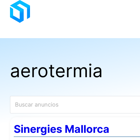
Saltar
al
contenido
aerotermia
Sinergies Mallorca