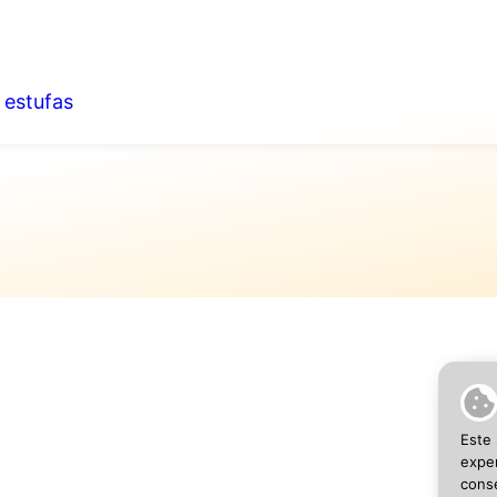
,
estufas
SEO 
Este 
exper
conse