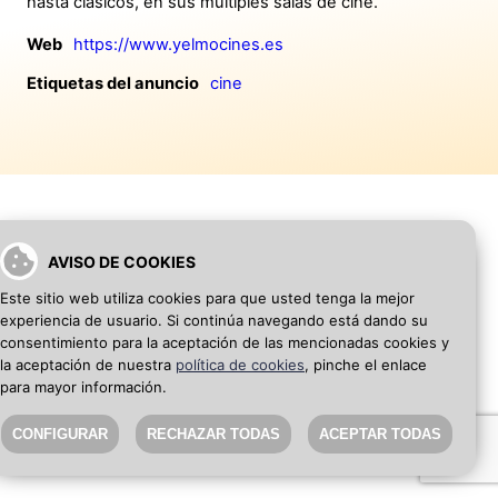
hasta clásicos, en sus múltiples salas de cine.
Web
https://www.yelmocines.es
Etiquetas del anuncio
cine
AVISO DE COOKIES
VOLVER A INICIO
AÑADIR WEB DE EMPRESA
Este sitio web utiliza cookies para que usted tenga la mejor
experiencia de usuario. Si continúa navegando está dando su
SEO Blog
·
Aviso Legal
·
Política de privacidad
consentimiento para la aceptación de las mencionadas cookies y
la aceptación de nuestra
política de cookies
, pinche el enlace
para mayor información.
CONFIGURAR
RECHAZAR TODAS
ACEPTAR TODAS