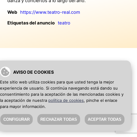
danza y conciertos a lo largo del año.
Web
https://www.teatro-real.com
Etiquetas del anuncio
teatro
AVISO DE COOKIES
VOLVER A INICIO
AÑADIR WEB DE EMPRESA
Este sitio web utiliza cookies para que usted tenga la mejor
experiencia de usuario. Si continúa navegando está dando su
SEO Blog
·
Aviso Legal
·
Política de privacidad
consentimiento para la aceptación de las mencionadas cookies y
la aceptación de nuestra
política de cookies
, pinche el enlace
para mayor información.
CONFIGURAR
RECHAZAR TODAS
ACEPTAR TODAS