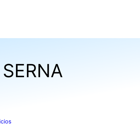
 SERNA
icios