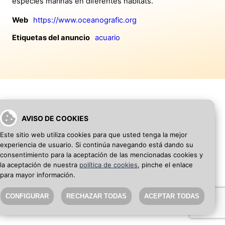
especies marinas en diferentes hábitats.
Web
https://www.oceanografic.org
Etiquetas del anuncio
acuario
AVISO DE COOKIES
VOLVER A INICIO
AÑADIR WEB DE EMPRESA
Este sitio web utiliza cookies para que usted tenga la mejor
experiencia de usuario. Si continúa navegando está dando su
SEO Blog
·
Aviso Legal
·
Política de privacidad
consentimiento para la aceptación de las mencionadas cookies y
la aceptación de nuestra
política de cookies
, pinche el enlace
para mayor información.
CONFIGURAR
RECHAZAR TODAS
ACEPTAR TODAS