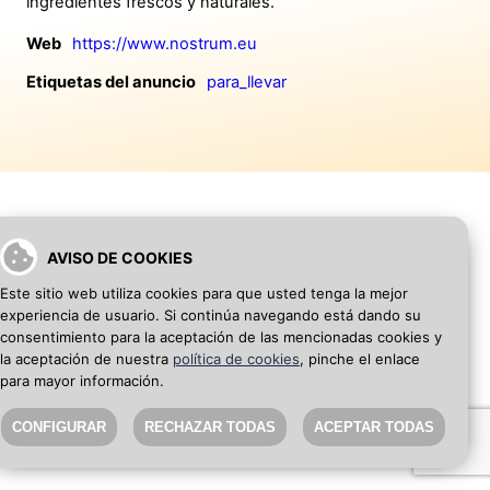
ingredientes frescos y naturales.
Web
https://www.nostrum.eu
Etiquetas del anuncio
para_llevar
AVISO DE COOKIES
VOLVER A INICIO
AÑADIR WEB DE EMPRESA
Este sitio web utiliza cookies para que usted tenga la mejor
experiencia de usuario. Si continúa navegando está dando su
SEO Blog
·
Aviso Legal
·
Política de privacidad
consentimiento para la aceptación de las mencionadas cookies y
la aceptación de nuestra
política de cookies
, pinche el enlace
para mayor información.
CONFIGURAR
RECHAZAR TODAS
ACEPTAR TODAS