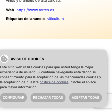
vinos y brandies de alta calidad.
Web
https://www.torres.es
Etiquetas del anuncio
viticultura
AVISO DE COOKIES
VOLVER A INICIO
AÑADIR WEB DE EMPRESA
Este sitio web utiliza cookies para que usted tenga la mejor
experiencia de usuario. Si continúa navegando está dando su
SEO Blog
·
Aviso Legal
·
Política de privacidad
consentimiento para la aceptación de las mencionadas cookies y
la aceptación de nuestra
política de cookies
, pinche el enlace
para mayor información.
CONFIGURAR
RECHAZAR TODAS
ACEPTAR TODAS