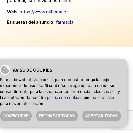
personal, con envío a domicilio.
Web
https://www.mifarma.es
Etiquetas del anuncio
farmacia
AVISO DE COOKIES
VOLVER A INICIO
AÑADIR WEB DE EMPRESA
Este sitio web utiliza cookies para que usted tenga la mejor
experiencia de usuario. Si continúa navegando está dando su
SEO Blog
·
Aviso Legal
·
Política de privacidad
consentimiento para la aceptación de las mencionadas cookies y
la aceptación de nuestra
política de cookies
, pinche el enlace
para mayor información.
CONFIGURAR
RECHAZAR TODAS
ACEPTAR TODAS