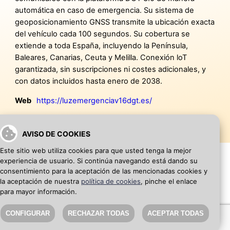
automática en caso de emergencia. Su sistema de
geoposicionamiento GNSS transmite la ubicación exacta
del vehículo cada 100 segundos. Su cobertura se
extiende a toda España, incluyendo la Península,
Baleares, Canarias, Ceuta y Melilla. Conexión loT
garantizada, sin suscripciones ni costes adicionales, y
con datos incluidos hasta enero de 2038.
Web
https://luzemergenciav16dgt.es/
AVISO DE COOKIES
Este sitio web utiliza cookies para que usted tenga la mejor
experiencia de usuario. Si continúa navegando está dando su
consentimiento para la aceptación de las mencionadas cookies y
la aceptación de nuestra
política de cookies
, pinche el enlace
VOLVER A INICIO
AÑADIR WEB DE EMPRESA
para mayor información.
CONFIGURAR
RECHAZAR TODAS
ACEPTAR TODAS
SEO Blog
·
Aviso Legal
·
Política de privacidad