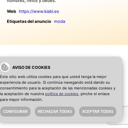
hombres, niños y bebés.
Web
https://www.kiabi.es
Etiquetas del anuncio
moda
AVISO DE COOKIES
VOLVER A INICIO
AÑADIR WEB DE EMPRESA
Este sitio web utiliza cookies para que usted tenga la mejor
experiencia de usuario. Si continúa navegando está dando su
SEO Blog
·
Aviso Legal
·
Política de privacidad
consentimiento para la aceptación de las mencionadas cookies y
la aceptación de nuestra
política de cookies
, pinche el enlace
para mayor información.
CONFIGURAR
RECHAZAR TODAS
ACEPTAR TODAS