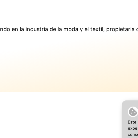
ndo en la industria de la moda y el textil, propietar
Este 
SEO 
exper
conse