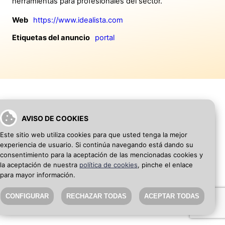
herramientas para profesionales del sector.
Web
https://www.idealista.com
Etiquetas del anuncio
portal
AVISO DE COOKIES
VOLVER A INICIO
AÑADIR WEB DE EMPRESA
Este sitio web utiliza cookies para que usted tenga la mejor
experiencia de usuario. Si continúa navegando está dando su
SEO Blog
·
Aviso Legal
·
Política de privacidad
consentimiento para la aceptación de las mencionadas cookies y
la aceptación de nuestra
política de cookies
, pinche el enlace
para mayor información.
CONFIGURAR
RECHAZAR TODAS
ACEPTAR TODAS