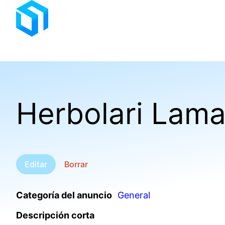
Saltar
al
contenido
Herbolari Lam
Editar
Borrar
Categoría del anuncio
General
Descripción corta