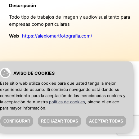
Descripción
Todo tipo de trabajos de imagen y audiovisual tanto para
empresas como particulares
Web
https://alexlomartfotografia.com/
AVISO DE COOKIES
Este sitio web utiliza cookies para que usted tenga la mejor
VOLVER A INICIO
AÑADIR WEB DE EMPRESA
experiencia de usuario. Si continúa navegando está dando su
consentimiento para la aceptación de las mencionadas cookies y
la aceptación de nuestra
política de cookies
, pinche el enlace
para mayor información.
SEO Blog
·
Aviso Legal
·
Política de privacidad
CONFIGURAR
RECHAZAR TODAS
ACEPTAR TODAS