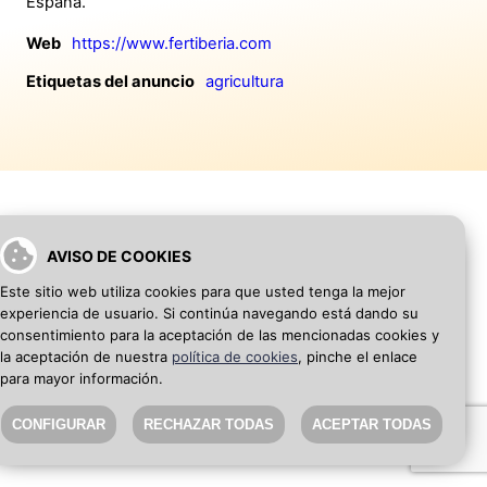
España.
Web
https://www.fertiberia.com
Etiquetas del anuncio
agricultura
AVISO DE COOKIES
VOLVER A INICIO
AÑADIR WEB DE EMPRESA
Este sitio web utiliza cookies para que usted tenga la mejor
experiencia de usuario. Si continúa navegando está dando su
SEO Blog
·
Aviso Legal
·
Política de privacidad
consentimiento para la aceptación de las mencionadas cookies y
la aceptación de nuestra
política de cookies
, pinche el enlace
para mayor información.
CONFIGURAR
RECHAZAR TODAS
ACEPTAR TODAS