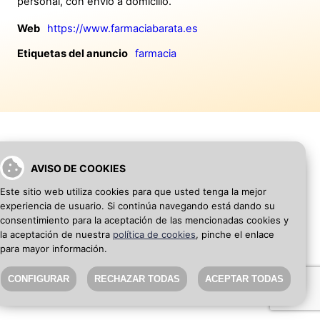
personal, con envío a domicilio.
Web
https://www.farmaciabarata.es
Etiquetas del anuncio
farmacia
AVISO DE COOKIES
VOLVER A INICIO
AÑADIR WEB DE EMPRESA
Este sitio web utiliza cookies para que usted tenga la mejor
experiencia de usuario. Si continúa navegando está dando su
SEO Blog
·
Aviso Legal
·
Política de privacidad
consentimiento para la aceptación de las mencionadas cookies y
la aceptación de nuestra
política de cookies
, pinche el enlace
para mayor información.
CONFIGURAR
RECHAZAR TODAS
ACEPTAR TODAS