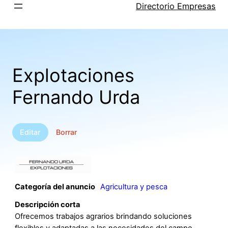
Saltar
Directorio Empresas
al
contenido
Explotaciones
Fernando Urda
Editar
Borrar
Categoría del anuncio
Agricultura y pesca
Descripción corta
Ofrecemos trabajos agrarios brindando soluciones
flexibles y adaptadas a las necesidades del campo.