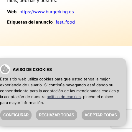
fritas, bebidas y postres.
Web
https://www.burgerking.es
Etiquetas del anuncio
fast_food
AVISO DE COOKIES
VOLVER A INICIO
AÑADIR WEB DE EMPRESA
Este sitio web utiliza cookies para que usted tenga la mejor
experiencia de usuario. Si continúa navegando está dando su
SEO Blog
·
Aviso Legal
·
Política de privacidad
consentimiento para la aceptación de las mencionadas cookies y
la aceptación de nuestra
política de cookies
, pinche el enlace
para mayor información.
CONFIGURAR
RECHAZAR TODAS
ACEPTAR TODAS