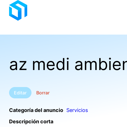
Saltar
al
contenido
az medi ambient
Editar
Borrar
Categoría del anuncio
Servicios
Descripción corta